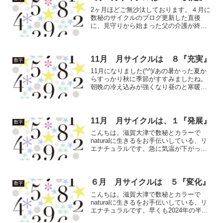
も思えます。山や...
2ヶ月ほどご無沙汰しております。４月に
数秘のサイクルのブログ更新した直後
に、見守りから始まった父の介護が終わ
りました。土曜日に息を引き取り、その
後の四十九日までの法要は数えてほぼほ
ぼ土曜日になり、仕事を持っている人も
集まれるように、父が気を...
11月 月サイクルは ８『充実』
数字
11月になりました(^^)/あの暑かった夏か
らすっかり秋に季節がすすみましたね。
朝晩の冷え込みが強くなり昼のと寒暖差
が大きくなって紅葉が綺麗になってきま
した。コロナによる行動制限も無くなっ
て、旅行支援も始まってますね。お天気
ににも恵まれてい...
11月 月サイクルは、１『発展』
数字
こんちは。滋賀大津で数秘とカラーで
naturalに生きるをお手伝いしている、リ
エナチュラルです。急に気温が下がっ
て、さすがにTシャツを着なくなりまし
た。待ちに待った秋がやっと来ました。
グッと寒くなる前に色々と出かけたいも
のですね。実りの秋で...
６月 月サイクルは ５『変化』
数字
こんちは。滋賀大津で数秘とカラーで
naturalに生きるをお手伝いしている、リ
エナチュラルです。早くも2024年の半
ば。新緑の5月から梅雨へ季節は変わって