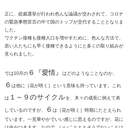
正に、総裁選挙が行われ色んな論議が交わされて、コロナ
の緊急事態宣言の中で国のトップが交代することとなりま
した。
ワクチン接種も接種人口を増やすために、色んな方法で、
若い人たちにも早く接種できるようにと多くの取り組みが
見られました。
６『愛情』
では10月の
はどのようなことなのか、
６
は他に［花が咲く］という意味も持っています。これ
１～９のサイクル
は
を、木々の成長に例えて表
６
しているのですが、
は［花が咲く］時期にたとえられ
ています。一見華やかでいい感じに思えるのですが、花に
は虫がつきます。なので、いいことととそうでないことは