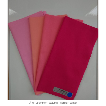
左からsummer・autumn・spring・winter