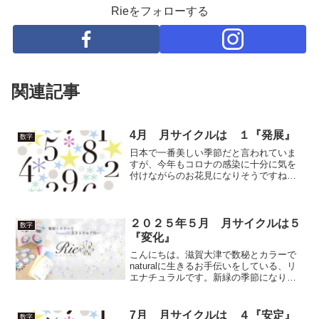
Rieをフォローする
関連記事
4月 月サイクルは １『発展』
数字
日本で一番美しい季節だと言われていま
すが、今年もコロナの感染に十分に気を
付けながらのお花見になりそうですね。
桜の花の色は種類によって様々です。濃
いピンク色や薄いピンク色。花びらも、
大きかったり小さかったり。桜の何が人
の心を惹きつけるんでしょ...
２０２５年５月 月サイクルは５
数字
『変化』
こんにちは。滋賀大津で数秘とカラーで
naturalに生きるお手伝いをしている、リ
エナチュラルです。新緑の季節になりま
したね。一年のうちで一番過ごしやすく
ていい季節です。最近は気温が上がるの
が早くなる傾向で、とても貴重な季節と
7月 月サイクルは ４『安定』
数字