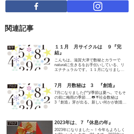
関連記事
１１月 月サイクルは ９『完
数字
結』
こんちは。滋賀大津で数秘とカラーで
naturalに生きるをお手伝いしている、リ
エナチュラルです。１１月になりまし
た。季節はすっかり秋にかわりました
ね。少し気温が上がる日中もあります
が、朝晩は涼しくなりました。外の街路
7月 月数秘は 3 『創造』
ブログ
樹や山々の風景も、だんだ...
7月になりました(^^)/季節は夏へ。でもそ
の前に梅雨の季節.....🐸☔社会数秘は
3『創造』芽が出る。新しい何かが創造さ
れてリズムに変化が起きますが、1.2~3な
のでここに至るまでの流れから一進一退
になるのではないかと思われます。社会
は...
2023年は、７『休息の年』
ブログ
2023年になりました～！今年もよろしく