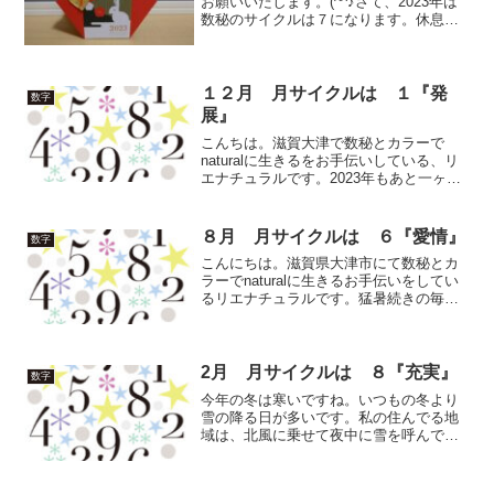
お願いいたします。(^^♪さて、2023年は
数秘のサイクルは７になります。休息の
年です。2020年から始まった変化と激動
の３年間が一区切りします。風の時代へ
の移行期間だったこともあってコロナが
世界的に...
１２月 月サイクルは １『発
数字
展』
こんちは。滋賀大津で数秘とカラーで
naturalに生きるをお手伝いしている、リ
エナチュラルです。2023年もあと一ヶ月
となりました。早いです。なかなか気温
も下がらずで紅葉も遅かったのですが、
やっと木々が色ずいて山のグラデーショ
８月 月サイクルは ６『愛情』
数字
ンが綺麗です。...
こんにちは。滋賀県大津市にて数秘とカ
ラーでnaturalに生きるお手伝いをしてい
るリエナチュラルです。猛暑続きの毎日
ですね。外に出ると息をするにも苦しい
暑さで、あっという間に体力を消耗して
しまいます。７月はサイクル５『変化』
でした。皆さんの...
2月 月サイクルは ８『充実』
数字
今年の冬は寒いですね。いつもの冬より
雪の降る日が多いです。私の住んでる地
域は、北風に乗せて夜中に雪を呼んでく
るので、朝起きると近くの山には薄っす
ら雪化粧しています。今日は「節分」。
明日は立春。暦の上では春ですね。(^^)余