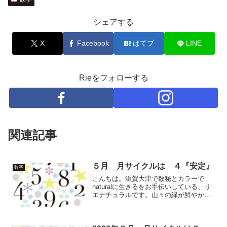
シェアする
X
Facebook
はてブ
LINE
Rieをフォローする
関連記事
５月 月サイクルは ４『安定』
数字
こんちは。滋賀大津で数秘とカラーで
naturalに生きるをお手伝いしている、リ
エナチュラルです。山々の緑が鮮やか
な、新緑の季節になりました。気持ちい
いですね(^^)皆様、GWはどのように過ご
されましたか？カレンダーどおりのお仕