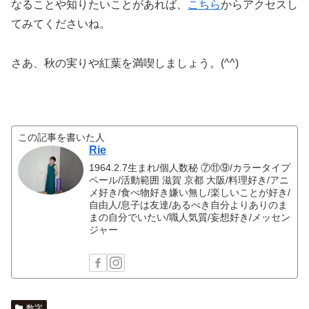
なることや知りたいことがあれば、
こちら
からアクセスし
てみてくださいね。
さあ、秋の実りや紅葉を満喫しましょう。(^^)
この記事を書いた人
Rie
1964.2.7生まれ/個人数秘 ⑦⑪⑨/カラータイプ
ペール/活動範囲 滋賀 京都 大阪/料理好き/アニ
メ好き/食べ物好き嫌い無し/楽しいことが好き/
自由人/息子は友達/あるべき自分よりありのま
まの自分でいたい/職人気質/妄想好き/メッセン
ジャー
数字