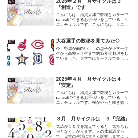
事の方、シフト...
2026年２月 月サイクルは３
数字
『創造』です
こんにちは。滋賀大津で数秘とカラーで
naturalに生きるお手伝いをしている、リ
エナチュラルです。こんにちは。リエナ
チュラルです。比較的暖かい冬が続いて
いましたが、１月後半からは気温がグッ
と下がり、雪も降る日などもあってとて
大谷選手の数秘を見てみた⚾
数字
も寒い日がずっと...
今、野球が面白い。上の息子が小学一年
生から高校三年生まで約12年間野球をし
ていました。大学ではサークルで楽し
み、社会人では草野球と本物の野球好
き。中学生から硬式野球に転向したの
で、親子とも本当に大変でした。野球観
戦は大好き。今年はメッジャ―...
2025年４月 月サイクルは４
数字
『安定』
こんにちは。滋賀大津で数秘とカラーで
naturalに生きるお手伝いをしている、リ
エナチュラルです。桜がやっと咲き始め
た滋賀です。今年はなかなか安定して気
温が上がらず、梅の開花も遅くなりまし
た。早咲きの桜はきれいに咲いているの
３月 月サイクルは ９『完結』
数字
は見かけますがソ...
気温が１０度を超えてくると、気持ちも
何となく上がります。人の体感温度っ
て、日常の生活に大きく影響しますよ