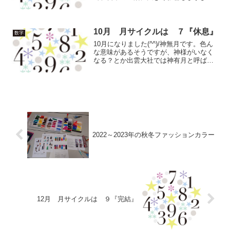
ね。私は、衣料品の接客販売を以前して
いましたが、入荷してくる商品は半年先
のもので、こんなの今出したってお客さ
ん見るのかなと思いながら品出...
10月 月サイクルは ７『休息』
数字
10月になりました(^^)/神無月です。色ん
な意味があるそうですが、神様がいなく
なる？とか出雲大社では神有月と呼ばれ
ているとか…。どちらも神の月というこ
とで、神々にとって大切な月と思って近
くの神社に五穀豊穣への感謝をしに行っ
てみてはいかがで...
2022～2023年の秋冬ファッションカラー
12月 月サイクルは ９『完結』