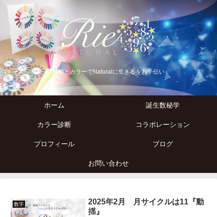
数秘とカラーでNaturalに生きるをお手伝い
ホーム
誕生数秘学
カラー診断
コラボレーション
プロフィール
ブログ
お問い合わせ
2025年2月 月サイクルは11『動
数字
揺』